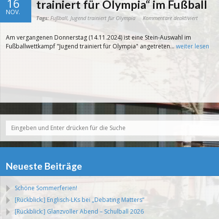
16
trainiert für Olympia“ im Fußball
NOV.
für
Tags:
Fußball
,
Jugend trainiert für Olympia
Kommentare deaktiviert
[Rückblic
Wettkam
„Jugend
Am vergangenen Donnerstag (14.11.2024) ist eine Stein-Auswahl im
trainiert
für
Fußballwettkampf "Jugend trainiert für Olympia" angetreten...
weiter lesen
Olympia“
im Fußba
Neueste Beiträge
Schöne Sommerferien!
[Rückblick:] Englisch-LKs bei „Debating Matters“
[Rückblick:] Glanzvoller Abend – Schulball 2026