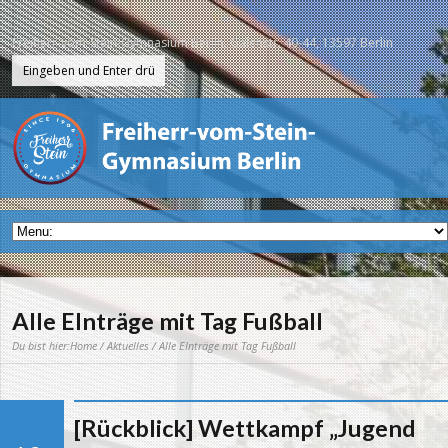
Freiherr-vom-Stein-Gymnasium Berlin, Galenstr. 40-44, 13597 Berlin
Alle EInträge mit Tag Fußball
Du bist hier:
Home
/
Aktuelles
/ Alle EInträge mit Tag Fußball
[Rückblick] Wettkampf „Jugend