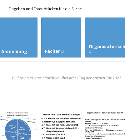
Organisatorisches
Fächer
Anmeldung
Du bist hier:
Home
/
Portfolio Übersicht
/ Tag der offenen Tür 2021