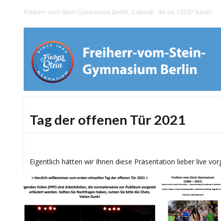
Freiherr-vom-Stein-Gymnasium Berlin, Galenstr. 40-44, 13597 Berlin
Tag der offenen Tür 2021
Eigentlich hätten wir Ihnen diese Präsentation lieber live vor