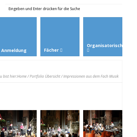
Organisatorisches
Fächer
Anmeldung
u bist hier:
Home
/
Portfolio Übersicht
/ Impressionen aus dem Fach Musik