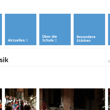
Über die
Besondere
Aktuelles
Schule
Stärken
sik
D