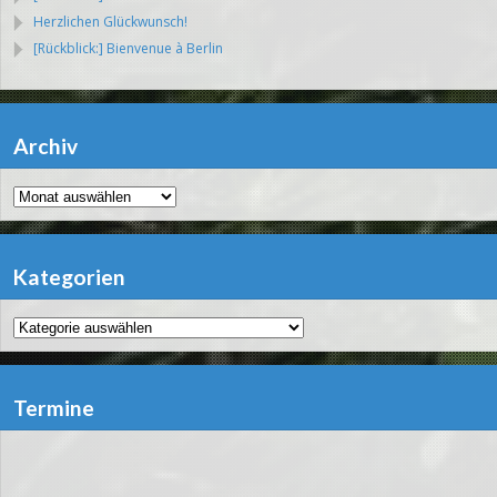
Herzlichen Glückwunsch!
[Rückblick:] Bienvenue à Berlin
Archiv
Archiv
Kategorien
Kategorien
Termine