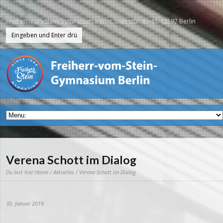
Freiherr-vom-Stein-Gymnasium Berlin, Galenstr. 40-44, 13597 Berlin
Verena Schott im Dialog
Du bist hier:
Home
/
Aktuelles
/ Verena Schott im Dialog
30. Januar 2019