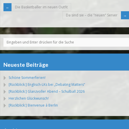
Die Basketballer im neuen Outfit
Da sind sie – die "neuen" Server
Neueste Beiträge
Schöne Sommerferien!
[Rückblick:] Englisch-LKs bei „Debating Matters“
[Rückblick:] Glanzvoller Abend – Schulball 2026
Herzlichen Glückwunsch!
[Rückblick:] Bienvenue à Berlin