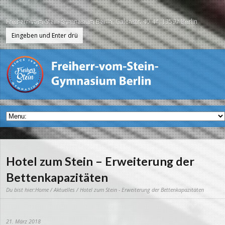
Freiherr-vom-Stein-Gymnasium Berlin, Galenstr. 40-44, 13597 Berlin
Hotel zum Stein – Erweiterung der
Bettenkapazitäten
Du bist hier:
Home
/
Aktuelles
/ Hotel zum Stein - Erweiterung der Bettenkapazitäten
21. März 2018