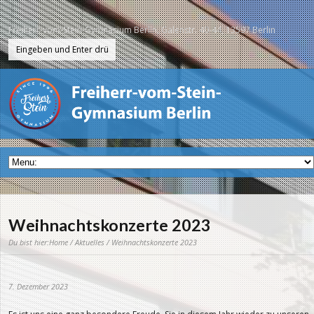
Freiherr-vom-Stein-Gymnasium Berlin, Galenstr. 40-44, 13597 Berlin
Weihnachtskonzerte 2023
Du bist hier:
Home
/
Aktuelles
/ Weihnachtskonzerte 2023
7. Dezember 2023