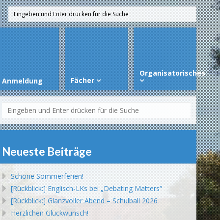
Organisatorisches
Fächer
Anmeldung
Neueste Beiträge
Schöne Sommerferien!
[Rückblick:] Englisch-LKs bei „Debating Matters“
[Rückblick:] Glanzvoller Abend – Schulball 2026
Herzlichen Glückwunsch!