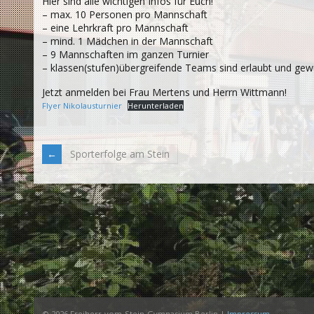
Hier sind alle wichtigen Infos für Euch!
– max. 10 Personen pro Mannschaft
– eine Lehrkraft pro Mannschaft
– mind. 1 Mädchen in der Mannschaft
– 9 Mannschaften im ganzen Turnier
– klassen(stufen)übergreifende Teams sind erlaubt und gew
Jetzt anmelden bei Frau Mertens und Herrn Wittmann!
Flyer Nikolausturnier
Herunterladen
Sporterfolge am Stein
© 2026 Freiherr-vom-Stein-Gymnasium Berlin |
Impressum