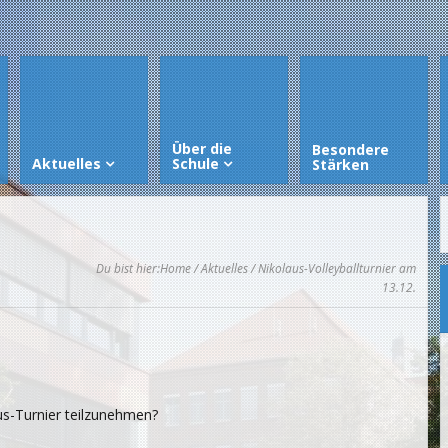
Über die
Besondere
Aktuelles
Schule
Stärken
Du bist hier:
Home
/
Aktuelles
/ Nikolaus-Volleyballturnier am
13.12.
us-Turnier teilzunehmen?