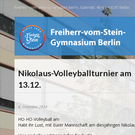
Freiherr-vom-Stein-Gymnasium Berlin, Galenstr. 40-44, 13597 Berlin
Nikolaus-Volleyballturnier am
13.12.
4. Dezember 2024
HO-HO-Volleyball am
Habt ihr Lust, mit Eurer Mannschaft am diesjährigen Nikola