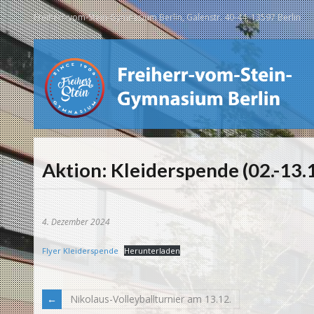
Freiherr-vom-Stein-Gymnasium Berlin, Galenstr. 40-44, 13597 Berlin
Aktion: Kleiderspende (02.-13.1
4. Dezember 2024
Flyer Kleiderspende
Herunterladen
Nikolaus-Volleyballturnier am 13.12.