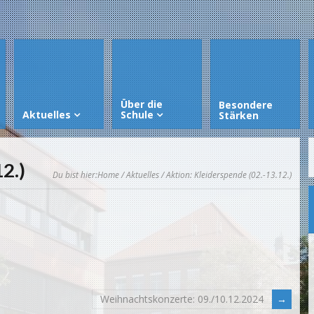
Über die
Besondere
Aktuelles
Schule
Stärken
2.)
Du bist hier:
Home
/
Aktuelles
/ Aktion: Kleiderspende (02.-13.12.)
Weihnachtskonzerte: 09./10.12.2024