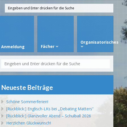
Organisatorisches
Fächer
Anmeldung
Neueste Beiträge
Schöne Sommerferien!
[Rückblick:] Englisch-LKs bei „Debating Matters“
[Rückblick:] Glanzvoller Abend – Schulball 2026
Herzlichen Glückwunsch!