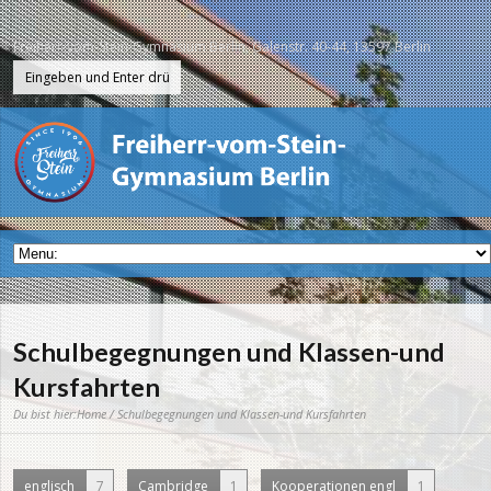
Freiherr-vom-Stein-Gymnasium Berlin, Galenstr. 40-44, 13597 Berlin
Schulbegegnungen und Klassen-und
Kursfahrten
Du bist hier:
Home
/ Schulbegegnungen und Klassen-und Kursfahrten
englisch
7
Cambridge
1
Kooperationen engl
1