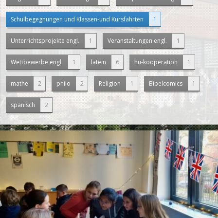
Schulbegegnungen und Klassen-und Kursfahrten
1
Unterrichtsprojekte engl.
1
Veranstaltungen engl.
1
Wettbewerbe engl.
1
latein
6
hu-kooperation
1
mathe
2
philo
2
Religion
1
Bibelcomics
1
spanisch
2