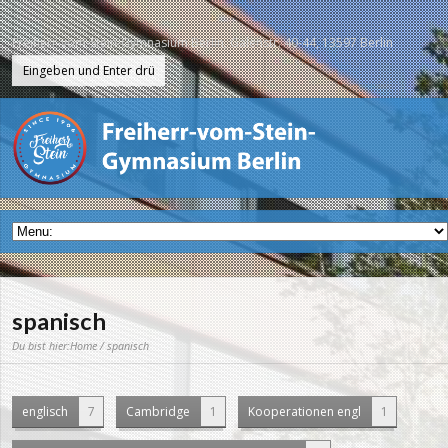
Freiherr-vom-Stein-Gymnasium Berlin, Galenstr. 40-44, 13597 Berlin
spanisch
Du bist hier:
Home
/ spanisch
englisch
7
Cambridge
1
Kooperationen engl
1