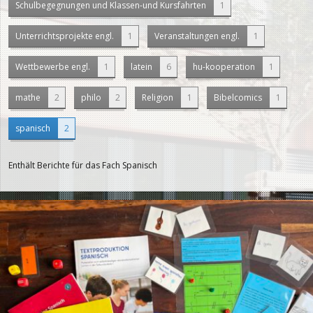
Schulbegegnungen und Klassen-und Kursfahrten
1
Unterrichtsprojekte engl.
1
Veranstaltungen engl.
1
Wettbewerbe engl.
1
latein
6
hu-kooperation
1
mathe
2
philo
2
Religion
1
Bibelcomics
1
spanisch
2
Enthält Berichte für das Fach Spanisch