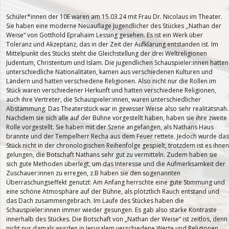
Schüler*innen der 10E waren am 15.03.24 mit Frau Dr. Nicolaus im Theater.
Sie haben eine moderne Neuauflage Jugendlicher des Stückes ,,Nathan der
Weise“ von Gotthold Eprahaim Lessing gesehen. Es ist ein Werk über
Toleranz und Akzeptanz, das in der Zeit der Aufklärung entstanden ist. Im
Mittelpunkt des Stücks steht die Gleichstellung der drei Weltreligionen
Judentum, Christentum und Islam. Die jugendlichen Schauspieler:innen hatten
unterschiedliche Nationalitäten, kamen aus verschiedenen Kulturen und
Ländern und hatten verschiedene Religionen. Also nicht nur die Rollen im
Stück waren verschiedener Herkunft und hatten verschiedene Religionen,
auch ihre Vertreter, die Schauspieler:innen, waren unterschiedlicher
Abstammung. Das Theaterstück war in gewisser Weise also sehr realitätsnah.
Nachdem sie sich alle auf der Bühne vorgestellt haben, haben sie ihre zweite
Rolle vorgestellt. Sie haben mit der Szene angefangen, als Nathans Haus
brannte und der Tempelherr Recha aus dem Feuer rettete. Jedoch wurde das
Stück nicht in der chronologischen Reihenfolge gespielt, trotzdem ist es ihnen
gelungen, die Botschaft Nathans sehr gut zu vermitteln. Zudem haben sie
sich gute Methoden überlegt, um das Interesse und die Aufmerksamkeit der
Zuschauer:innen zu erregen, z.B haben sie den sogenannten
Überraschungseffekt genutzt: Am Anfang herrschte eine gute Stimmung und
eine schöne Atmosphäre auf der Bühne, als plötztlich Rauch entstand und
das Dach zusammengebrach. Im Laufe des Stückes haben die
Schauspieler:innen immer wieder gesungen. Es gab also starke Kontraste
innerhalb des Stückes. Die Botschaft von „Nathan der Weise“ ist zeitlos, denn
nicht nur damals wurden in Jerusalem verschiedene Werte und Religionen