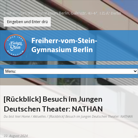
Freiherr-vom-Stein-Gymnasium Berlin, Galenstr. 40-44, 13597 Berlin
[Rückblick] Besuch im Jungen
Deutschen Theater: NATHAN
Du bist hier:
Home
/
Aktuelles
/ [Rückblick] Besuch im Jungen Deutschen Theater: NATHAN
22. August 2024