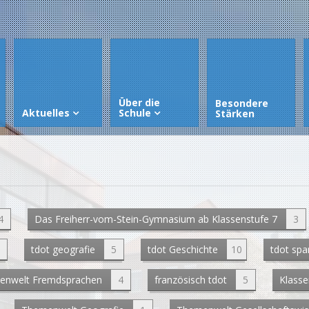
Über die
Besondere
Aktuelles
Schule
Stärken
4
Das Freiherr-vom-Stein-Gymnasium ab Klassenstufe 7
3
tdot geografie
5
tdot Geschichte
10
tdot spa
enwelt Fremdsprachen
4
französisch tdot
5
Klasse