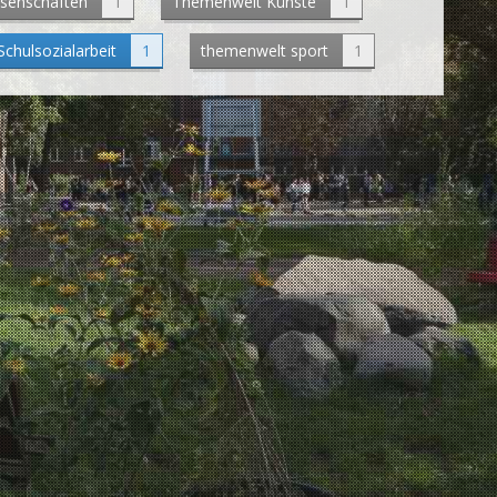
ssenschaften
1
Themenwelt Künste
1
chulsozialarbeit
1
themenwelt sport
1