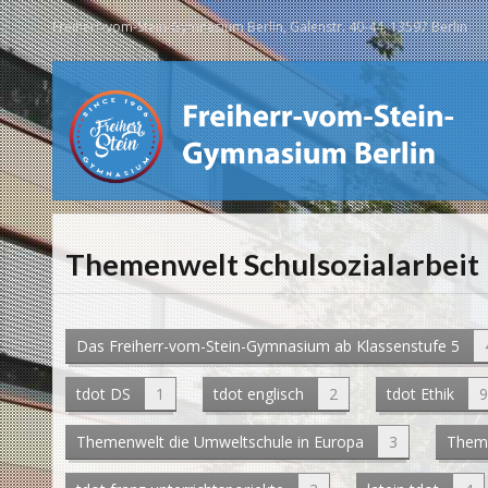
Freiherr-vom-Stein-Gymnasium Berlin, Galenstr. 40-44, 13597 Berlin
Themenwelt Schulsozialarbeit
Das Freiherr-vom-Stein-Gymnasium ab Klassenstufe 5
tdot DS
1
tdot englisch
2
tdot Ethik
9
Themenwelt die Umweltschule in Europa
3
Them