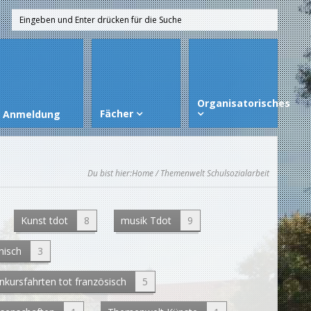
Organisatorisches
Fächer
Anmeldung
Du bist hier:
Home
/ Themenwelt Schulsozialarbeit
Kunst tdot
8
musik Tdot
9
nisch
3
nkursfahrten tot französisch
5