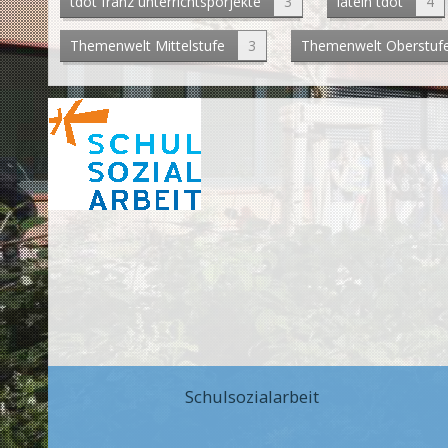
tdot franz unterrichtsporjekte
3
latein tdot
4
Themenwelt Mittelstufe
3
Themenwelt Oberstuf
Schulsozialarbeit