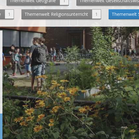
Themenwelt Geografie
1
Themenwelt Gesellschaftswi
e
1
Themenwelt Religionsunterricht
1
Themenwelt S