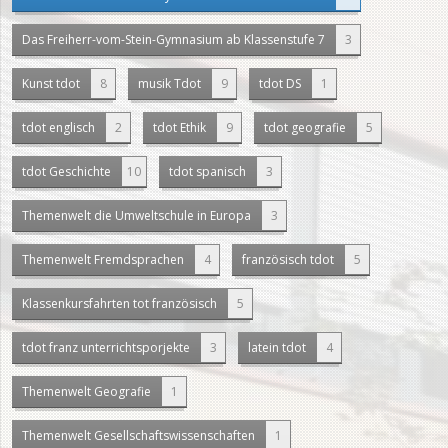
Das Freiherr-vom-Stein-Gymnasium ab Klassenstufe 7
3
Kunst tdot
8
musik Tdot
9
tdot DS
1
tdot englisch
2
tdot Ethik
9
tdot geografie
5
tdot Geschichte
10
tdot spanisch
3
Themenwelt die Umweltschule in Europa
3
Themenwelt Fremdsprachen
4
französisch tdot
5
Klassenkursfahrten tot französisch
5
tdot franz unterrichtsporjekte
3
latein tdot
4
Themenwelt Geografie
1
Themenwelt Gesellschaftswissenschaften
1