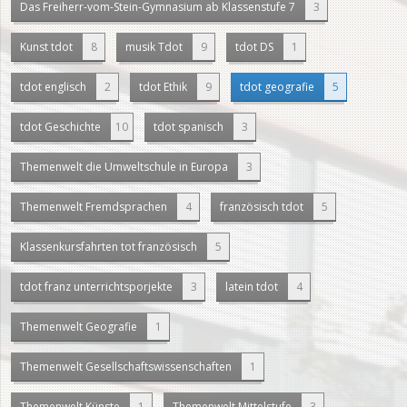
Das Freiherr-vom-Stein-Gymnasium ab Klassenstufe 7
3
Kunst tdot
8
musik Tdot
9
tdot DS
1
tdot englisch
2
tdot Ethik
9
tdot geografie
5
tdot Geschichte
10
tdot spanisch
3
Themenwelt die Umweltschule in Europa
3
Themenwelt Fremdsprachen
4
französisch tdot
5
Klassenkursfahrten tot französisch
5
tdot franz unterrichtsporjekte
3
latein tdot
4
Themenwelt Geografie
1
Themenwelt Gesellschaftswissenschaften
1
Themenwelt Künste
1
Themenwelt Mittelstufe
3