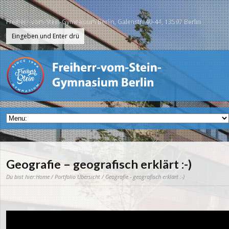
Freiherr-vom-Stein-Gymnasium Berlin, Galenstr. 40-44, 13597 Berlin
Geografie – geografisch erklärt :-)
Du bist hier:
Home
/
Portfolio Übersicht
/ Geografie - geografisch erklärt :-)
Video-
Player