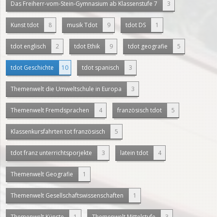
Das Freiherr-vom-Stein-Gymnasium ab Klassenstufe 7
3
Kunst tdot
8
musik Tdot
9
tdot DS
1
tdot englisch
2
tdot Ethik
9
tdot geografie
5
tdot Geschichte
10
tdot spanisch
3
Themenwelt die Umweltschule in Europa
3
Themenwelt Fremdsprachen
4
französisch tdot
5
Klassenkursfahrten tot französisch
5
tdot franz unterrichtsporjekte
3
latein tdot
4
Themenwelt Geografie
1
Themenwelt Gesellschaftswissenschaften
1
Themenwelt Künste
1
Themenwelt Mittelstufe
3