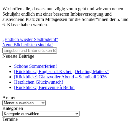
Wir hoffen alle, dass es nun zügig voran geht und wir zum neuen
Schuljahr endlich mit einer besseren Imbissversorgung und
ausreichend Platz zum Mittagessen für die Schüler*innen der 5. und
6. Klasse haben werden.
„Endlich wieder Stadtradeln!“
Neue Bücherlisten sind da!
Neueste Beiträge
Schöne Sommerferien!
[Rückblick:] Englisch-LKs bei „Debating Matters“
[Rückblick:] Glanzvoller Abend – Schulball 2026
Herzlichen Glückwunsch!
[Rückblick:] Bienvenue à Berlin
Archiv
Archiv
Kategorien
Kategorien
Termine