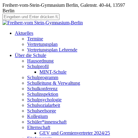
Freiherr-vom-Stein-Gymnasium Berlin, Galenstr. 40-44, 13597
Berlin
Aktuelles
Termine
Vertretungsplan
Vertretungsplan Lehrende
Über die Schule
Hausordnung
Schulprofil
MINT-Schule
Schulprogramm
Schulleitung & Verwaltung
Schulkonferenz
Schulinspektion
Schulpsychologie
Schulsozialarbeit
Schulseelsorge
Kollegium
Schüler*innenschaft
Elternschaft
GEV und Gremienvertreter 2024/25