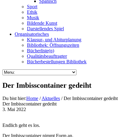
Spanisch
Sport
Ethik
Musik
Bildende Kunst
Darstellendes Spiel
Organisatorisches
Klausur- und Abiturplanung
Bibliothek: Öffnungszeiten
Bücherliste(n)
Qualitätsbeauftragter
Bücherbestellungen Bibliothek
Der Imbisscontainer gedeiht
Du bist hier:
Home
/
Aktuelles
/ Der Imbisscontainer gedeiht
Der Imbisscontainer gedeiht
3. Mai 2022
Endlich geht es los.
Der Imbisscontainer nimmt Form an.