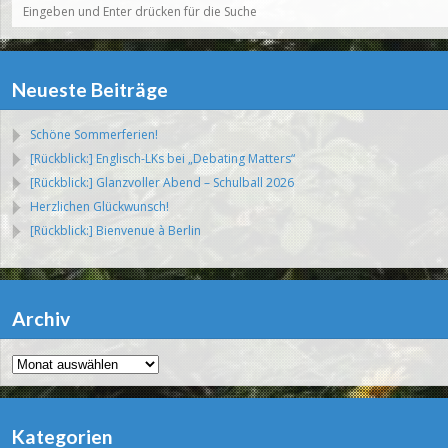
Neueste Beiträge
Schöne Sommerferien!
[Rückblick:] Englisch-LKs bei „Debating Matters“
[Rückblick:] Glanzvoller Abend – Schulball 2026
Herzlichen Glückwunsch!
[Rückblick:] Bienvenue à Berlin
Archiv
Archiv
Kategorien