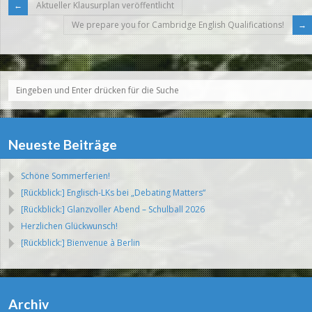
Aktueller Klausurplan veröffentlicht
We prepare you for Cambridge English Qualifications!
Neueste Beiträge
Schöne Sommerferien!
[Rückblick:] Englisch-LKs bei „Debating Matters“
[Rückblick:] Glanzvoller Abend – Schulball 2026
Herzlichen Glückwunsch!
[Rückblick:] Bienvenue à Berlin
Archiv