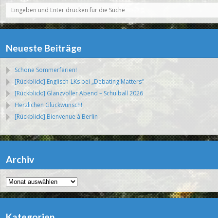
Neueste Beiträge
Schöne Sommerferien!
[Rückblick:] Englisch-LKs bei „Debating Matters“
[Rückblick:] Glanzvoller Abend – Schulball 2026
Herzlichen Glückwunsch!
[Rückblick:] Bienvenue à Berlin
Archiv
Archiv
Kategorien