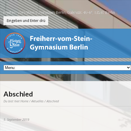
Freiherr-vom-Stein-Gymnasium Berlin, Galenstr. 40-44, 13597 Berlin
Abschied
Du bist hier:
Home
/
Aktuelles
/ Abschied
5. September 2019