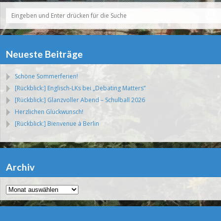
Neueste Beiträge
Schöne Sommerferien!
[Rückblick:] Englisch-LKs bei „Debating Matters“
[Rückblick:] Glanzvoller Abend – Schulball 2026
Herzlichen Glückwunsch!
[Rückblick:] Bienvenue à Berlin
Archiv
Archiv