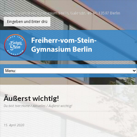
Freiherr-vom-Stein-Gymnasium Berlin, Galenstr. 40-44, 13597 Berlin
Äußerst wichtig!
Du bist hier:
Home
/
Aktuelles
/ Äußerst wichtig!
15. April 2020