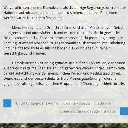
Wir verpflichten uns, die Demokratie als die einzige Regierungsform unserer
Nationen aufzubauen, zu festigen und zu stärken. In diesem Bestreben
werden wir an folgendem festhalten:
– Menschenrechte und Grundfreiheiten sind allen Menschen von Geburt
an eigen; sie sind unveräußerlich und werden durch das Recht gewährleistet.
Sie zu schützen und zu fördern ist vornehmste Pflicht jeder Regierung. Ihre
Achtung ist wesentlicher Schutz gegen staatliche Übermacht. Ihre Einhaltung
und uneingeschränkte Ausübung bilden die Grundlage für Freiheit,
Gerechtigkeit und Frieden.
– Demokratische Regierung gründet sich auf den Volkswillen, der seinen
Ausdruck in regelmäßigen, freien und gerechten Wahlen findet. Demokratie
beruht auf Achtung vor der menschlichen Person und Rechtsstaatlichkeit.
Demokratie ist der beste Schutz für freie Meinungsäußerung, Toleranz
gegenüber allen gesellschaftlichen Gruppen und Chancengleichheit für alle.
[UPDATE] Spendenaktion #hilfukraine – das Stein macht mit
Spendenbrücke: das Stein ist dabei