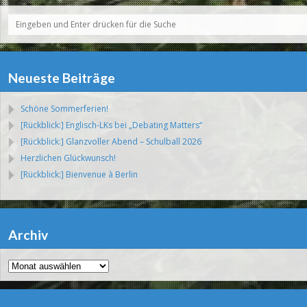
Neueste Beiträge
Schöne Sommerferien!
[Rückblick:] Englisch-LKs bei „Debating Matters“
[Rückblick:] Glanzvoller Abend – Schulball 2026
Herzlichen Glückwunsch!
[Rückblick:] Bienvenue à Berlin
Archiv
Archiv