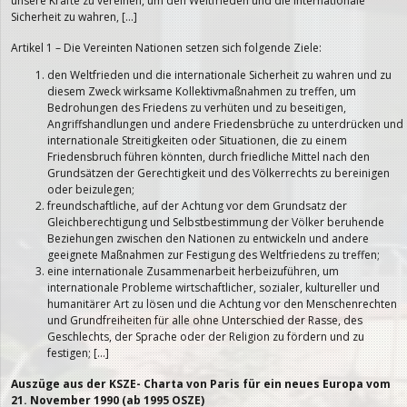
unsere Kräfte zu vereinen, um den Weltfrieden und die internationale
Sicherheit zu wahren, […]
Artikel 1 – Die Vereinten Nationen setzen sich folgende Ziele:
den Weltfrieden und die internationale Sicherheit zu wahren und zu
diesem Zweck wirksame Kollektivmaßnahmen zu treffen, um
Bedrohungen des Friedens zu verhüten und zu beseitigen,
Angriffshandlungen und andere Friedensbrüche zu unterdrücken und
internationale Streitigkeiten oder Situationen, die zu einem
Friedensbruch führen könnten, durch friedliche Mittel nach den
Grundsätzen der Gerechtigkeit und des Völkerrechts zu bereinigen
oder beizulegen;
freundschaftliche, auf der Achtung vor dem Grundsatz der
Gleichberechtigung und Selbstbestimmung der Völker beruhende
Beziehungen zwischen den Nationen zu entwickeln und andere
geeignete Maßnahmen zur Festigung des Weltfriedens zu treffen;
eine internationale Zusammenarbeit herbeizuführen, um
internationale Probleme wirtschaftlicher, sozialer, kultureller und
humanitärer Art zu lösen und die Achtung vor den Menschenrechten
und Grundfreiheiten für alle ohne Unterschied der Rasse, des
Geschlechts, der Sprache oder der Religion zu fördern und zu
festigen; […]
Auszüge aus
der KSZE- Charta
von Paris für ein neues Europa vom
21. November 1990 (ab 1995 OSZE)