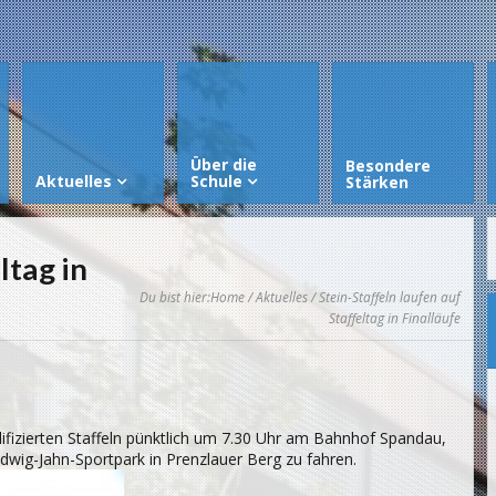
Über die
Besondere
Aktuelles
Schule
Stärken
ltag in
Du bist hier:
Home
/
Aktuelles
/ Stein-Staffeln laufen auf
Staffeltag in Finalläufe
lifizierten Staffeln pünktlich um 7.30 Uhr am Bahnhof Spandau,
dwig-Jahn-Sportpark in Prenzlauer Berg zu fahren.