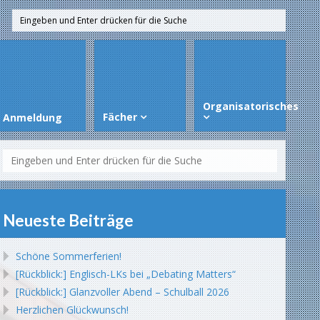
Organisatorisches
Fächer
Anmeldung
Neueste Beiträge
Schöne Sommerferien!
[Rückblick:] Englisch-LKs bei „Debating Matters“
[Rückblick:] Glanzvoller Abend – Schulball 2026
Herzlichen Glückwunsch!