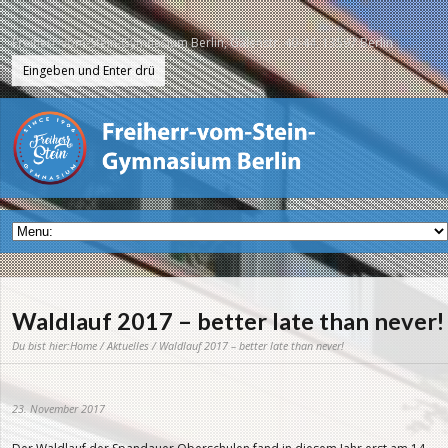
Freiherr-vom-Stein-Gymnasium Berlin, Galenstr. 40-44, 13597 Berlin
Waldlauf 2017 – better late than never!
Du bist hier:
Home
/
Aktuelles
/ Waldlauf 2017 – better late than never!
23. November 2017