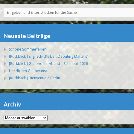
Neueste Beiträge
Schöne Sommerferien!
[Rückblick:] Englisch-LKs bei „Debating Matters“
[Rückblick:] Glanzvoller Abend – Schulball 2026
Herzlichen Glückwunsch!
[Rückblick:] Bienvenue à Berlin
Archiv
Archiv