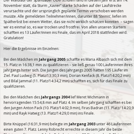
Der Waldlauf der Spandauer Oberschulen fand in diesem Jahr erst am 14.
November statt, da Sturm „Xavier“ starke Schäden auf der Laufstrecke
verursachte und der ursprünglich geplante Termin verschoben werden
musste. Alle gemeldeten Teilnehmer/innen, darunter 88 ‘Steinis‘, liefen im
Spätherbst bei einem Wetter, das sie nicht wirklich schätzen konnten – sagen
wir es einmal so, es war trocken und frostfrei. Von allen unseren Startern
schafften es 13 Läufer/innen ins Finale, das im April 2018 stattfinden wird.
Gratulation!
Hier die Ergebnisse im Einzelnen:
Bei den Mädchen im
Jahrgang 2005
schaffte es Maria Albasch sich mit dem
15. Platz in 16:38,1 min zu qualifizieren – sie ließ genau 100 Läuferinnen ihres
Jahrgangs hinter sich. Die Jungen des Jahrgangs 2005 hatten 195 Läufer im
Ziel. Paul Ludwig (5. Platz/13:30,3 min), Dorian Kenfack (8. Platz/14:20,2 min)
und Bilal Jammal (11. Platz/14:34,2 min) schafften es, sich für das Finale zu
qualifizieren.
Bei den Mädchen des
Jahrgangs 2004
lief Meret Wichmann in
hervorragenden 15:54,8 min auf Platz 4. Im selben Jahrgang schafften es bei
den Jungen Anton Pack (10. Platz/14:02,9 min), Firas Badran (11. Platz/ 14:20,9
min) und Rayk Hatwig (13. Platz/14:29,0 min) ins Finale.
Birte Knüppel (16:31,9 min) belegte im
Jahrgang 2003
unter 46 Läuferinnen
einen guten 7. Platz. Lenny Robrecht erreichte in diesem Jahr die beste