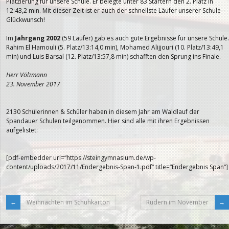
Platzierung für unsere Schule. Er belegte unter 83 Startern den 2. Platz in
12:43,2 min. Mit dieser Zeit ist er auch der schnellste Läufer unserer Schule –
Glückwunsch!
Im
Jahrgang 2002
(59 Läufer) gab es auch gute Ergebnisse für unsere Schule.
Rahim El Hamouli (5. Platz/13:14,0 min), Mohamed Alijjouri (10. Platz/13:49,1
min) und Luis Barsal (12. Platz/13:57,8 min) schafften den Sprung ins Finale.
Herr Völzmann
23. November 2017
2130 Schülerinnen & Schüler haben in diesem Jahr am Waldlauf der
Spandauer Schulen teilgenommen. Hier sind alle mit ihren Ergebnissen
aufgelistet:
[pdf-embedder url=“https://steingymnasium.de/wp-
content/uploads/2017/11/Endergebnis-Span-1.pdf“ title=“Endergebnis Span“]
Weihnachten im Schuhkarton
Rudern im November