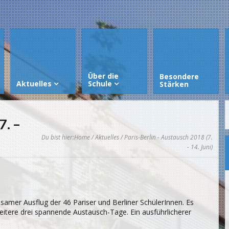
Über die
Besondere
Aktuelles
Schule
Stärken
7. –
Du bist hier:
Home
/
Aktuelles
/ Paris-Berlin - Austausch 2018 (7.
- 14. Juni)
samer Ausflug der 46 Pariser und Berliner SchülerInnen. Es
itere drei spannende Austausch-Tage. Ein ausführlicherer