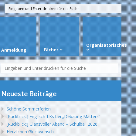
Organisatorisches
Fächer
Anmeldung
Neueste Beiträge
Schöne Sommerferien!
[Rückblick:] Englisch-LKs bei „Debating Matters“
[Rückblick:] Glanzvoller Abend – Schulball 2026
Herzlichen Glückwunsch!