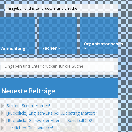
Organisatorisches
Fächer
Anmeldung
Neueste Beiträge
Schöne Sommerferien!
[Rückblick:] Englisch-LKs bei „Debating Matters“
[Rückblick:] Glanzvoller Abend – Schulball 2026
Herzlichen Glückwunsch!