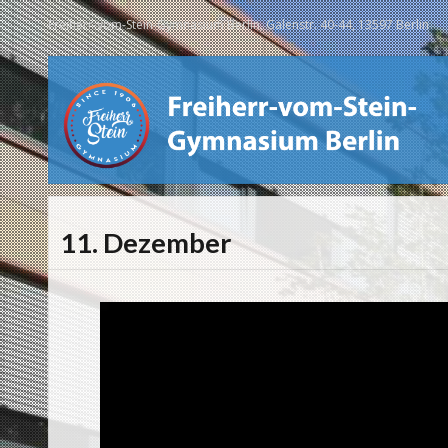
Freiherr-vom-Stein-Gymnasium Berlin, Galenstr. 40-44, 13597 Berlin
11. Dezember