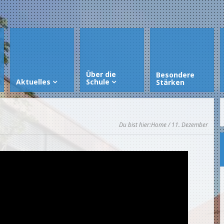
Über die
Besondere
Aktuelles
Schule
Stärken
Du bist hier:
Home
/ 11. Dezember