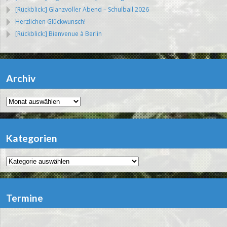
[Rückblick:] Glanzvoller Abend – Schulball 2026
Herzlichen Glückwunsch!
[Rückblick:] Bienvenue à Berlin
Archiv
Archiv
Kategorien
Kategorien
Termine