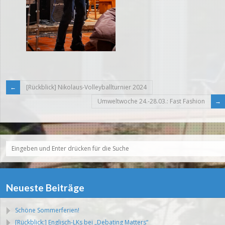
[Rückblick] Nikolaus-Volleyballturnier 2024
Umweltwoche 24.-28.03.: Fast Fashion
Neueste Beiträge
Schöne Sommerferien!
[Rückblick:] Englisch-LKs bei „Debating Matters“