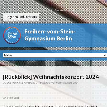
Freiherr-vom-Stein-Gymnasium Berlin, Galenstr. 40-44, 13597 Berlin
[Rückblick] Weihnachtskonzert 2024
Du bist hier:
Home
/
Aktuelles
/ [Rückblick] Weihnachtskonzert 2024
19. März 2025