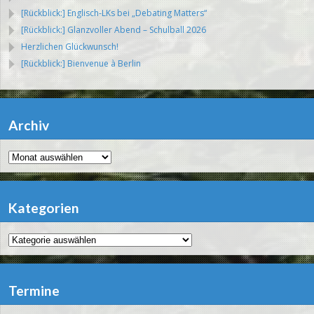
[Rückblick:] Englisch-LKs bei „Debating Matters“
[Rückblick:] Glanzvoller Abend – Schulball 2026
Herzlichen Glückwunsch!
[Rückblick:] Bienvenue à Berlin
Archiv
Archiv
Kategorien
Kategorien
Termine