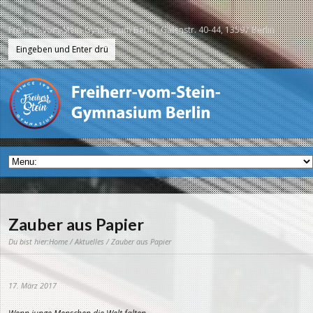
Freiherr-vom-Stein-Gymnasium Berlin, Galenstr. 40-44, 13597 Berlin
Zauber aus Papier
Du bist hier:
Home
/
Aktuelles
/ Zauber aus Papier
17. März 2017