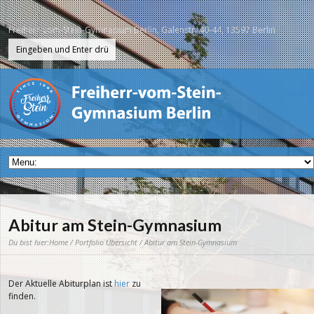
Freiherr-vom-Stein-Gymnasium Berlin, Galenstr. 40-44, 13597 Berlin
Abitur am Stein-Gymnasium
Du bist hier:
Home
/
Portfolio Übersicht
/ Abitur am Stein-Gymnasium
Der Aktuelle Abiturplan ist
hier
zu
finden.