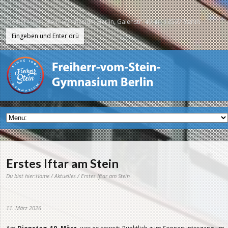
Freiherr-vom-Stein-Gymnasium Berlin, Galenstr. 40-44, 13597 Berlin
Erstes Iftar am Stein
Du bist hier:
Home
/
Aktuelles
/ Erstes Iftar am Stein
11. März 2026