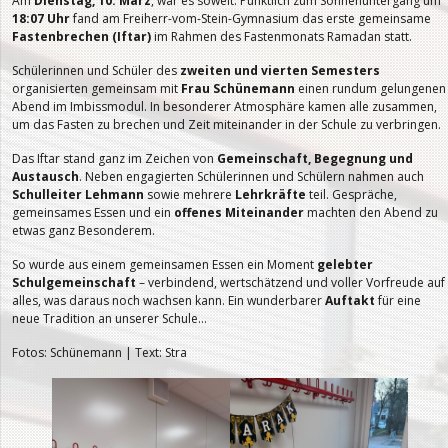
Am
Dienstag, 10. März
, war es soweit: Pünktlich zum Sonnenuntergang um
18:07 Uhr
fand am Freiherr-vom-Stein-Gymnasium das erste gemeinsame
Fastenbrechen (Iftar)
im Rahmen des Fastenmonats Ramadan statt.
Schülerinnen und Schüler des
zweiten und vierten Semesters
organisierten gemeinsam mit
Frau Schünemann
einen rundum gelungenen
Abend im Imbissmodul. In besonderer Atmosphäre kamen alle zusammen,
um das Fasten zu brechen und Zeit miteinander in der Schule zu verbringen.
Das Iftar stand ganz im Zeichen von
Gemeinschaft, Begegnung und
Austausch
. Neben engagierten Schülerinnen und Schülern nahmen auch
Schulleiter Lehmann
sowie mehrere
Lehrkräfte
teil. Gespräche,
gemeinsames Essen und ein
offenes Miteinander
machten den Abend zu
etwas ganz Besonderem.
So wurde aus einem gemeinsamen Essen ein Moment
gelebter
Schulgemeinschaft
– verbindend, wertschätzend und voller Vorfreude auf
alles, was daraus noch wachsen kann. Ein wunderbarer
Auftakt
für eine
neue Tradition an unserer Schule…
Fotos: Schünemann | Text: Stra