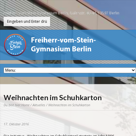
Freiherr-vom-Stein-Gymnasium Berlin, Galenstr. 40-44, 13597 Berlin
Weihnachten im Schuhkarton
Du bist hier:
Home
/
Aktuelles
/ Weihnachten im Schuhkarton
17. Oktober 2016