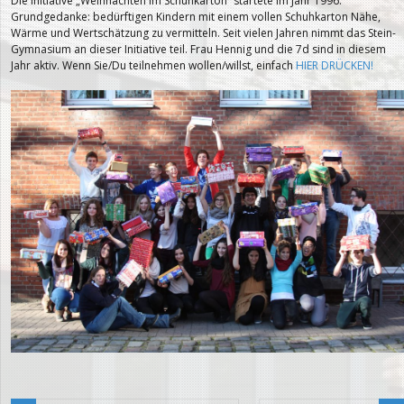
Die Initiative „Weihnachten im Schuhkarton“ startete im Jahr 1996.
Grundgedanke: bedürftigen Kindern mit einem vollen Schuhkarton Nähe,
Wärme und Wertschätzung zu vermitteln. Seit vielen Jahren nimmt das Stein-
Gymnasium an dieser Initiative teil. Frau Hennig und die 7d sind in diesem
Jahr aktiv. Wenn Sie/Du teilnehmen wollen/willst, einfach
HIER DRÜCKEN!