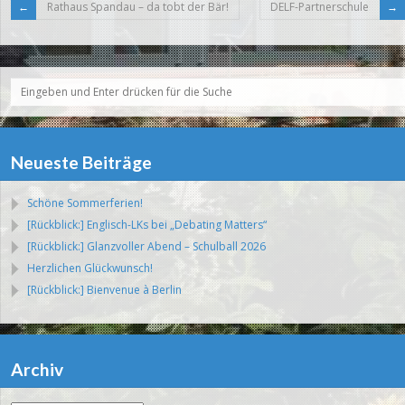
Rathaus Spandau – da tobt der Bär!
DELF-Partnerschule
Neueste Beiträge
Schöne Sommerferien!
[Rückblick:] Englisch-LKs bei „Debating Matters“
[Rückblick:] Glanzvoller Abend – Schulball 2026
Herzlichen Glückwunsch!
[Rückblick:] Bienvenue à Berlin
Archiv