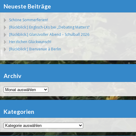
Neueste Beiträge
Schöne Sommerferien!
[Rückblick:] Englisch-LKs bei „Debating Matters“
[Rückblick:] Glanzvoller Abend – Schulball 2026
Herzlichen Glückwunsch!
[Rückblick:] Bienvenue à Berlin
Archiv
Archiv
Kategorien
Kategorien