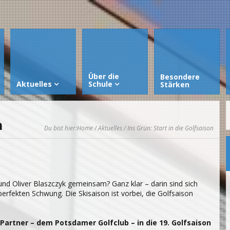
Über die
Besondere
Aktuelles
Schule
Stärken
n
Du bist hier:
Home
/
Aktuelles
/ Ins Grün: Start in die Golfsaison
und Oliver Blaszczyk gemeinsam? Ganz klar – darin sind sich
perfekten Schwung. Die Skisaison ist vorbei, die Golfsaison
 Partner – dem Potsdamer Golfclub – in die 19. Golfsaison