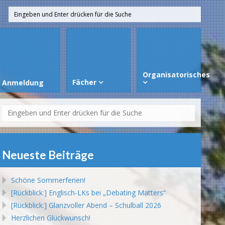
Organisatorisches
Fächer
Anmeldung
Neueste Beiträge
Schöne Sommerferien!
[Rückblick:] Englisch-LKs bei „Debating Matters“
[Rückblick:] Glanzvoller Abend – Schulball 2026
Herzlichen Glückwunsch!