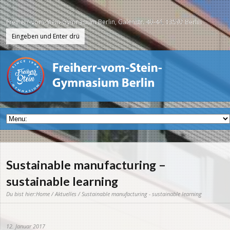
Freiherr-vom-Stein-Gymnasium Berlin, Galenstr. 40-44, 13597 Berlin
Sustainable manufacturing –
sustainable learning
Du bist hier:
Home
/
Aktuelles
/ Sustainable manufacturing - sustainable learning
12. Januar 2017