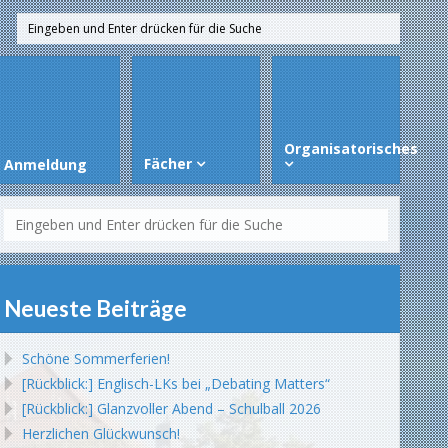
Organisatorisches
Fächer
Anmeldung
Neueste Beiträge
Schöne Sommerferien!
[Rückblick:] Englisch-LKs bei „Debating Matters“
[Rückblick:] Glanzvoller Abend – Schulball 2026
Herzlichen Glückwunsch!