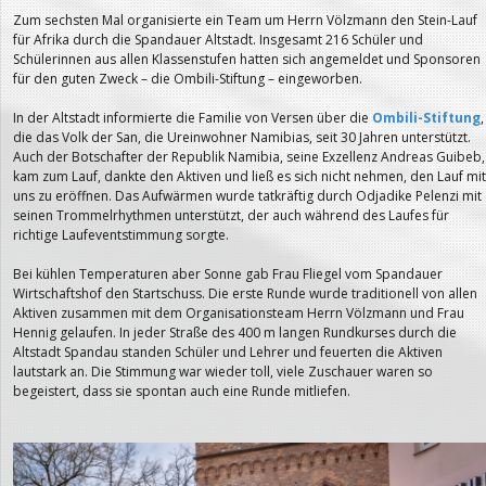
Zum sechsten Mal organisierte ein Team um Herrn Völzmann den Stein-Lauf
für Afrika durch die Spandauer Altstadt. Insgesamt 216 Schüler und
Schülerinnen aus allen Klassenstufen hatten sich angemeldet und Sponsoren
für den guten Zweck – die Ombili-Stiftung – eingeworben.
In der Altstadt informierte die Familie von Versen über die
Ombili-Stiftung
,
die das Volk der San, die Ureinwohner Namibias, seit 30 Jahren unterstützt.
Auch der Botschafter der Republik Namibia, seine Exzellenz Andreas Guibeb,
kam zum Lauf, dankte den Aktiven und ließ es sich nicht nehmen, den Lauf mit
uns zu eröffnen. Das Aufwärmen wurde tatkräftig durch Odjadike Pelenzi mit
seinen Trommelrhythmen unterstützt, der auch während des Laufes für
richtige Laufeventstimmung sorgte.
Bei kühlen Temperaturen aber Sonne gab Frau Fliegel vom Spandauer
Wirtschaftshof den Startschuss. Die erste Runde wurde traditionell von allen
Aktiven zusammen mit dem Organisationsteam Herrn Völzmann und Frau
Hennig gelaufen. In jeder Straße des 400 m langen Rundkurses durch die
Altstadt Spandau standen Schüler und Lehrer und feuerten die Aktiven
lautstark an. Die Stimmung war wieder toll, viele Zuschauer waren so
begeistert, dass sie spontan auch eine Runde mitliefen.