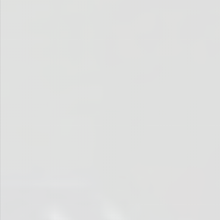
Wir sehen uns wieder …
… zum 7. Lauf für Afrika im Frühjahr 2021!
Der Lauf für Afrika im
Spandauer Volksblatt Online
vom 11. April 2019
Beitrag: S. Hennig
Fotos: Vincent Dujmić, Ariam Hassan, Philipp Lewicki, Patrick Neumann, Jasmine
Sayed & Frank Selig
Redaktion: Frank Selig
14. April 2019