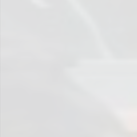
Deckel gegen Polio: ein Aufruf
Der Kammermusikabend 2019
Neueste Beiträge
Schöne Sommerferien!
[Rückblick:] Englisch-LKs bei „Debating Matters“
[Rückblick:] Glanzvoller Abend – Schulball 2026
Herzlichen Glückwunsch!
[Rückblick:] Bienvenue à Berlin