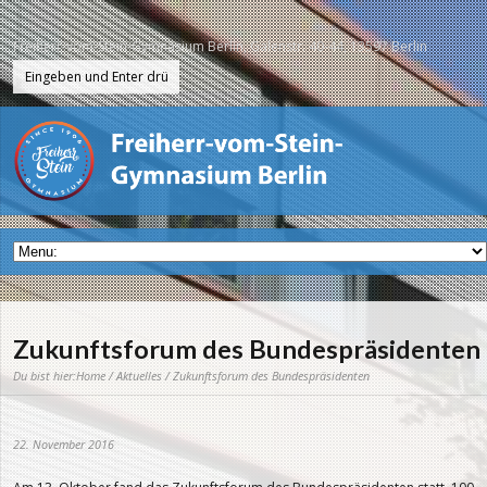
Freiherr-vom-Stein-Gymnasium Berlin, Galenstr. 40-44, 13597 Berlin
Zukunftsforum des Bundespräsidenten
Du bist hier:
Home
/
Aktuelles
/ Zukunftsforum des Bundespräsidenten
22. November 2016