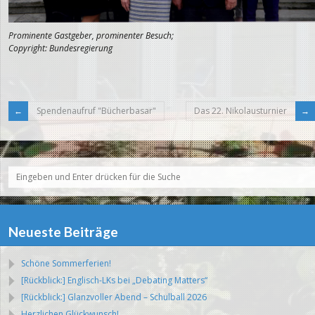
Prominente Gastgeber, prominenter Besuch;
Copyright: Bundesregierung
Spendenaufruf "Bücherbasar"
Das 22. Nikolausturnier
Neueste Beiträge
Schöne Sommerferien!
[Rückblick:] Englisch-LKs bei „Debating Matters“
[Rückblick:] Glanzvoller Abend – Schulball 2026
Herzlichen Glückwunsch!