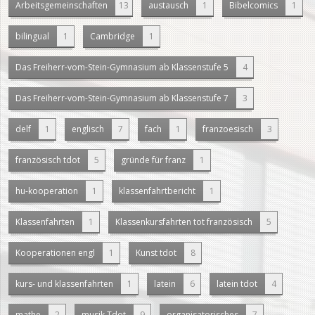
Arbeitsgemeinschaften
13
austausch
1
Bibelcomics
1
bilingual
1
Cambridge
1
Das Freiherr-vom-Stein-Gymnasium ab Klassenstufe 5
4
Das Freiherr-vom-Stein-Gymnasium ab Klassenstufe 7
3
delf
1
englisch
7
fach
1
franzoesisch
3
französisch tdot
5
gründe für franz
1
hu-kooperation
1
klassenfahrtbericht
1
Klassenfahrten
1
Klassenkursfahrten tot französisch
5
Kooperationen engl
1
Kunst tdot
8
kurs- und klassenfahrten
1
latein
6
latein tdot
4
mathe
2
musik Tdot
9
organisatorisches
7