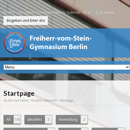
Freiherr-vom-Stein-Gymnasium Berlin, Galenstr. 40-44, 13597 Berlin
Startpage
Du bist hier:
Home
/
Portfolio Übersicht
/ Startpage
All
145
aktuelles
3
Anmeldung
2