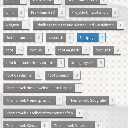
philo
2
Praktikum-BSO
2
Projekte Umweltschule
3
Religion
1
Schulbegegnungen und Klassen-und Kursfahrten
1
Soirée francaise
2
spanisch
2
Startpage
4
tdot
16
tdot DS
1
tdot englisch
2
tdot Ethik
9
tdot franz unterrichtsporjekte
3
tdot geografie
5
tdot Geschichte
10
tdot spanisch
3
Themenwelt die Umweltschule in Europa
3
Themenwelt Fremdsprachen
4
Themenwelt Geografie
1
Themenwelt Gesellschaftswissenschaften
1
Themenwelt Künste
1
Themenwelt Mittelstufe
3