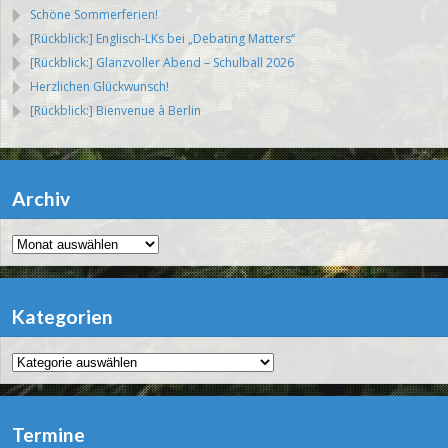
Schöne Sommerferien!
[Rückblick:] Englisch-LKs bei „Debating Matters“
[Rückblick:] Glanzvoller Abend – Schulball 2026
Herzlichen Glückwunsch!
[Rückblick:] Bienvenue à Berlin
Archiv
Archiv
Kategorien
Kategorien
Termine