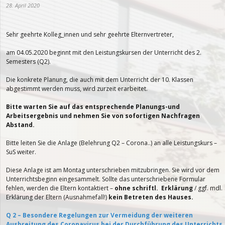
28. April 2020
Sehr geehrte Kolleg_innen und sehr geehrte Elternvertreter,
am 04.05.2020 beginnt mit den Leistungskursen der Unterricht des 2.
Semesters (Q2).
Die konkrete Planung, die auch mit dem Unterricht der 10. Klassen
abgestimmt werden muss, wird zurzeit erarbeitet.
Bitte warten Sie auf das entsprechende Planungs-und
Arbeitsergebnis und nehmen Sie von sofortigen Nachfragen
Abstand.
Bitte leiten Sie die Anlage (Belehrung Q2 – Corona..) an alle Leistungskurs –
SuS weiter.
Diese Anlage ist am Montag unterschrieben mitzubringen. Sie wird vor dem
Unterrichtsbeginn eingesammelt. Sollte das unterschriebene Formular
fehlen, werden die Eltern kontaktiert –
ohne schriftl. Erklärung
/ ggf. mdl.
Erklärung der Eltern (Ausnahmefall!)
kein Betreten des Hauses.
Q 2 – Besondere Regelungen zur Vermeidung der weiteren
Ausbreitung des Coronavirus bei der Durchführung des Unterrichts