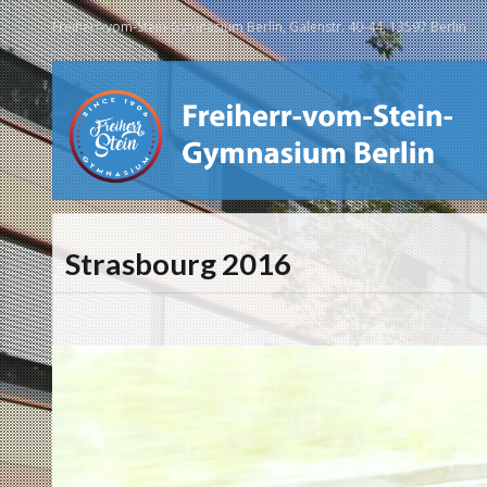
Freiherr-vom-Stein-Gymnasium Berlin, Galenstr. 40-44, 13597 Berlin
Strasbourg 2016