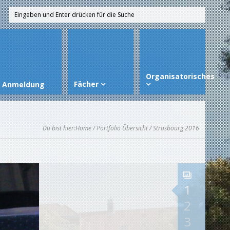
Organisatorisches
Fächer
Anmeldung
Du bist hier:
Home
/
Portfolio Übersicht
/ Strasbourg 2016
1
2
3