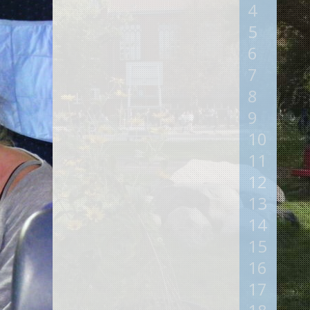
4
5
6
7
8
9
10
11
12
13
14
15
16
17