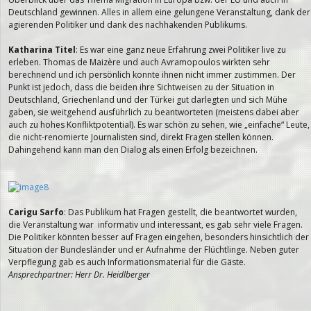
Deutschland gewinnen. Alles in allem eine gelungene Veranstaltung, dank der
agierenden Politiker und dank des nachhakenden Publikums.
Katharina Titel
: Es war eine ganz neue Erfahrung zwei Politiker live zu
erleben. Thomas de Maizère und auch Avramopoulos wirkten sehr
berechnend und ich persönlich konnte ihnen nicht immer zustimmen. Der
Punkt ist jedoch, dass die beiden ihre Sichtweisen zu der Situation in
Deutschland, Griechenland und der Türkei gut darlegten und sich Mühe
gaben, sie weitgehend ausführlich zu beantworteten (meistens dabei aber
auch zu hohes Konfliktpotential). Es war schön zu sehen, wie „einfache“ Leute,
die nicht-renomierte Journalisten sind, direkt Fragen stellen können.
Dahingehend kann man den Dialog als einen Erfolg bezeichnen.
Carigu Sarfo
: Das Publikum hat Fragen gestellt, die beantwortet wurden,
die Veranstaltung war informativ und interessant, es gab sehr viele Fragen.
Die Politiker könnten besser auf Fragen eingehen, besonders hinsichtlich der
Situation der Bundesländer und er Aufnahme der Flüchtlinge. Neben guter
Verpflegung gab es auch Informationsmaterial für die Gäste.
Ansprechpartner: Herr Dr. Heidlberger