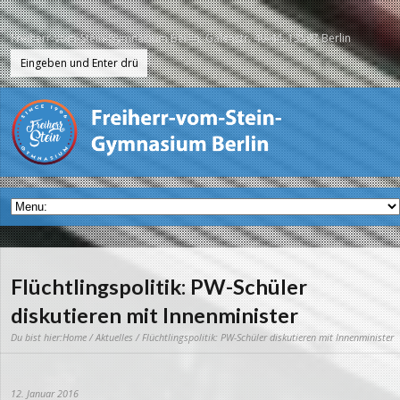
Freiherr-vom-Stein-Gymnasium Berlin, Galenstr. 40-44, 13597 Berlin
Flüchtlingspolitik: PW-Schüler
diskutieren mit Innenminister
Du bist hier:
Home
/
Aktuelles
/ Flüchtlingspolitik: PW-Schüler diskutieren mit Innenminister
12. Januar 2016