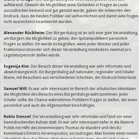
aufklärend. Obwohl die Möglichkeit seine Gedanken in Fragen an Leute
auszudrücken bestand und gut genutzt wurde, gaben die Antworten den
Eindruck, dass die beiden Politiker viel verheimlichten und damit viele Fragen
nicht ausreichend beantwortet wurden.
Alexander Rückheim
: Der Bürgerdialog ist an sich eine gute Veranstaltung,
um Bürgern die Möglichkeit zu geben, den Spitzenpolitikern persönlich
Fragen zu stellen. Ich würde es begrüßen, wenn jeder Minister und jeder
Fraktionsvorsitzender sich dieser Veranstaltung mindestens zweimal pro
Legislaturperiode stellen würde.
Evgenija Kim
: Der Besuch dieser Veranstaltung war sehr informativ und
abwechslungsreich. Ein Bürgerdialog auf nationaler, regionaler und lokaler
Ebene, mit Besuchern aus verschiedenen Schichten, der Eindruck hinterlässt.
Samuel Will
: Es war sehr interessant im Bereich der schulischen Aktivitäten
die Möglichkeit des Besuchs eines Bürgerdialogs wahrzunehmen. Jeder
Schüler sollte die Chance wahrnehmen Politikern Fragen zu stellen, die einen
persönlich und auch die Allgemeinheit beschäftigen.
Robin Stenzel
: Die Veranstaltung war sehr informativ und fand vor einer
beeindruckenden Kulisse statt. Es war sehr interessant tiefer in die Materie
Politik mit Hilfe des Innenministers Thomas de Maizière und des EU
Kommissars Dimitris Avramopoulos, vorzudringen. Man konnte einen neuen
Überblick über das Thema Migration in Europa bzw. der EU und auch in