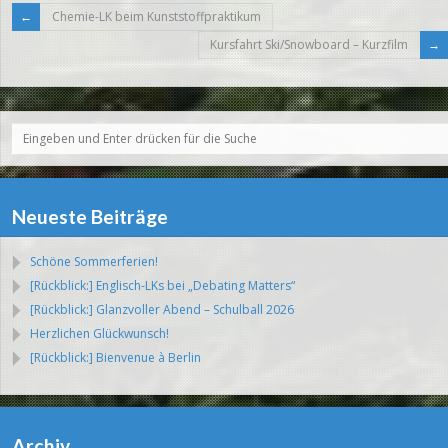
Chemie-LK beim Kunststoffpraktikum
Kursfahrt Ski/Snowboard – Kurzfilm
Neueste Beiträge
Schöne Sommerferien!
[Rückblick:] Englisch-LKs bei „Debating Matters“
[Rückblick:] Glanzvoller Abend – Schulball 2026
Herzlichen Glückwunsch!
[Rückblick:] Bienvenue à Berlin
Archiv