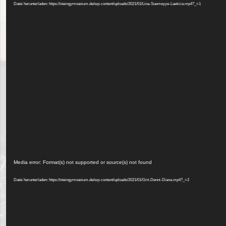
Datei herunterladen: https://steingymnasium.de/wp-content/uploads/2021/01/Lina-Suemeyye-Laeticia.mp4?_=1
Video-
Player
Media error: Format(s) not supported or source(s) not found
Datei herunterladen: https://steingymnasium.de/wp-content/uploads/2021/01/Grit-Denni-Diana.mp4?_=2