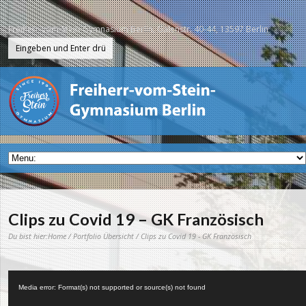
Freiherr-vom-Stein-Gymnasium Berlin, Galenstr. 40-44, 13597 Berlin
Clips zu Covid 19 – GK Französisch
Du bist hier:
Home
/
Portfolio Übersicht
/ Clips zu Covid 19 - GK Französisch
Video-
Player
Media error: Format(s) not supported or source(s) not found