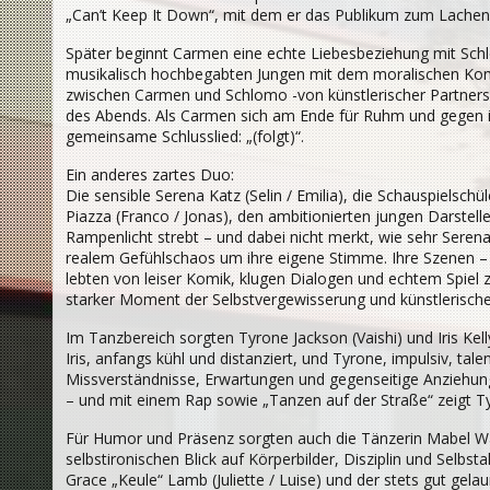
„Can’t Keep It Down“, mit dem er das Publikum zum Lachen
Später beginnt Carmen eine echte Liebesbeziehung mit Sch
musikalisch hochbegabten Jungen mit dem moralischen Komp
zwischen Carmen und Schlomo -von künstlerischer Partners
des Abends. Als Carmen sich am Ende für Ruhm und gegen ihn
gemeinsame Schlusslied: „(folgt)“.
Ein anderes zartes Duo:
Die sensible Serena Katz (Selin / Emilia), die Schauspielschül
Piazza (Franco / Jonas), den ambitionierten jungen Darsteller
Rampenlicht strebt – und dabei nicht merkt, wie sehr Seren
realem Gefühlschaos um ihre eigene Stimme. Ihre Szenen –
lebten von leiser Komik, klugen Dialogen und echtem Spiel z
starker Moment der Selbstvergewisserung und künstlerischen
Im Tanzbereich sorgten Tyrone Jackson (Vaishi) und Iris Kel
Iris, anfangs kühl und distanziert, und Tyrone, impulsiv, ta
Missverständnisse, Erwartungen und gegenseitige Anziehun
– und mit einem Rap sowie „Tanzen auf der Straße“ zeigt T
Für Humor und Präsenz sorgten auch die Tänzerin Mabel Wash
selbstironischen Blick auf Körperbilder, Disziplin und Selb
Grace „Keule“ Lamb (Juliette / Luise) und der stets gut gela