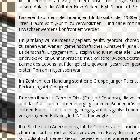
Mit der Premiere am 27. Juni feierte unser diesjähriges Sch
unsere Aula in die Welt der New Yorker „High School of Perf
Basierend auf dem gleichnamigen Filmklassiker der 1980er-Ja
ihren Traum vom ‚Ruhm‘ zu verwirklichen – und dabei mit h
Erwachsenwerdens konfrontiert werden.
Ein Jahr lang wurde intensiv geplant, geübt, geprobt, chor
zu sehen war, war ein gemeinschaftliches Kunstwerk (eine „
Leidenschaft, Engagement, Disziplin und Kreativität aller Be
eindrucksvoller Bühnenpräsenz, musikalischer Ausdrucksstä
Bühne des Lebens, auf der gelacht, geweint, gestritten, g
ersten Ton an mitgerissen war.
Im Zentrum der Handlung steht eine Gruppe junger Talente,
Performing Arts“ beginnt.
Eine von ihnen ist Carmen Diaz (Emilija / Feodora), die vo
und das Publikum mit ihrer energiegeladenen Bühnenpräsenz be
in ihren Bann – laut, lebendig, hungrig auf das große Leben. 
vorgetragenen Ballade „In L.A.“ tief bewegte.
Ihre Suche nach Anerkennung führte Carmen zuerst -mehr ode
charmant-aufdringlichen Klassenclown mit Herz, der sich zwa
komödiantisch-derbes Gespür bewies er unter anderen mit 