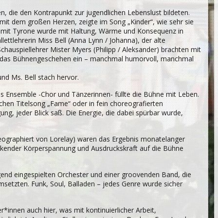
n, die den Kontrapunkt zur jugendlichen Lebenslust bildeten.
 mit dem großen Herzen, zeigte im Song „Kinder“, wie sehr sie
ikt mit Tyrone wurde mit Haltung, Wärme und Konsequenz in
lettlehrerin Miss Bell (Anna Lynn / Johanna), der alte
chauspiellehrer Mister Myers (Philipp / Aleksander) brachten mit
uf das Bühnengeschehen ein – manchmal humorvoll, manchmal
d Ms. Bell stach hervor.
s Ensemble -Chor und Tänzerinnen- füllte die Bühne mit Leben.
hen Titelsong „Fame“ oder in fein choreografierten
ng, jeder Blick saß. Die Energie, die dabei spürbar wurde,
reographiert von Lorelay) waren das Ergebnis monatelanger
ender Körperspannung und Ausdruckskraft auf die Bühne
end eingespielten Orchester und einer groovenden Band, die
msetzten. Funk, Soul, Balladen – jedes Genre wurde sicher
*innen auch hier, was mit kontinuierlicher Arbeit,