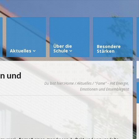
Über die
Besondere
Aktuelles
Schule
Stärken
en und
Du bist hier:
Home
/
Aktuelles
/ "Fame" - mit Energie,
Emotionen und Ensemblegeist