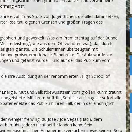
ulmusical
„Fame“
einen grandiosen Auftakt und verwandelte
orming Arts“.
hre erzählt das Stück von Jugendlichen, die alles daransetzen,
arter Realität, eigenen Grenzen und großen Fragen des
eographiert und gewerkelt. Was am Premierentag auf der Bühne
Meisterleistung“, wie aus dem Off zu hören war), das durch
teiligten glänzte. Die Schüler*innen überzeugten mit
rke und großer emotionaler Bandbreite. Die Aula wurde zur
esungen und getanzt wurde – und auf der das Publikum vom
 die ihre Ausbildung an der renommierten „High School of
ller Energie, Mut und Selbstbewusstsein vom großen Ruhm träumt
geisterte. Mit ihrem Auftritt „Seht sie an!“ zog sie sofort alle
Später erlebte das Publikum ihren Fall, der in der eindringlich
r weniger freiwillig- zu Jose / Joe Vegas (Hadi), dem
r bemüht, jedoch nicht bei ihr landen kann. Sein
seinen ausdringlichen Annäherungsversuchen sowie seinem Solo