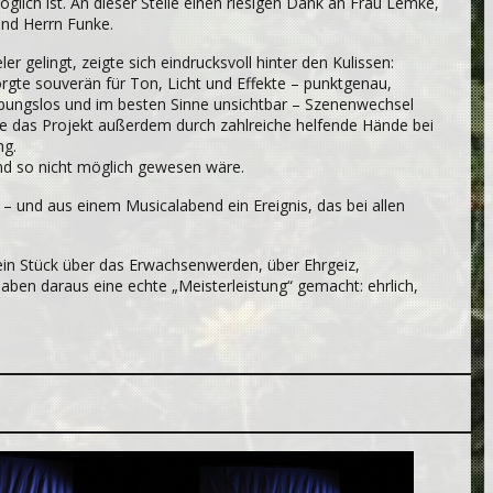
lich ist. An dieser Stelle einen riesigen Dank an Frau Lemke,
und Herrn Funke.
 gelingt, zeigte sich eindrucksvoll hinter den Kulissen:
gte souverän für Ton, Licht und Effekte – punktgenau,
eibungslos und im besten Sinne unsichtbar – Szenenwechsel
rde das Projekt außerdem durch zahlreiche helfende Hände bei
ng.
nd so nicht möglich gewesen wäre.
 und aus einem Musicalabend ein Ereignis, das bei allen
 ein Stück über das Erwachsenwerden, über Ehrgeiz,
ben daraus eine echte „Meisterleistung“ gemacht: ehrlich,