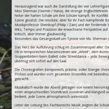
Herausragend war auch die Darstellung der vier Lehrerfigure
Miss Sherman (Yasmin / Hana), die strenge Englischlehrerin
hinter der harten Schale um ihre Schüler kämpft. Ihr Konfl
Szene gesetzt. Die resolute, aber für ihr Fach kämpfende Bal
Musikprofessor Sheinkopf (Philip / Zain) und der fordernde S
Witz, Tempo und Präzision die erwachsene Perspektive a
kritisch, aber immer glaubwürdig.
Besonders das Gesangsduell um Tyrone von Ms. Sherman un
Das Herz der Aufführung schlug im Zusammenspiel aller: Da
Ob in temporeichen Massenszenen wie „Arbeit“, dem ikonisc
Gruppenbildern beim Ballett oder Streetdance – jede Bewegu
übertrug sich sofort auf den Saal.
Die Choreografien (temporeich, präzise, voller Energie cho
Proben und wurden vom gesamten Ensemble mit beeindruck
gebracht.
Musikalisch wurde der Abend getragen von einem hervorrag
einen anspruchsvollen Soundtrack souverän und klangvoll u
bedient, jede Szene atmosphärisch unterstützt.
Unter der Leitung des Fachbereichs Musik zeigten die Schüler