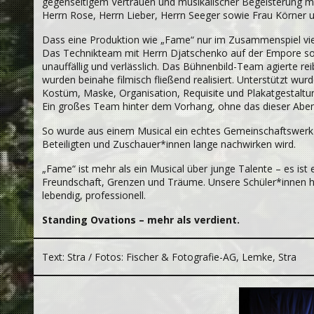
gegenseitigem Vertrauen und musikalischer Begeisterung mög
Herrn Rose, Herrn Lieber, Herrn Seeger sowie Frau Körner 
Dass eine Produktion wie „Fame“ nur im Zusammenspiel vieler
Das Technikteam mit Herrn Djatschenko auf der Empore sor
unauffällig und verlässlich. Das Bühnenbild-Team agierte r
wurden beinahe filmisch fließend realisiert. Unterstützt wu
Kostüm, Maske, Organisation, Requisite und Plakatgestaltu
Ein großes Team hinter dem Vorhang, ohne das dieser Abe
So wurde aus einem Musical ein echtes Gemeinschaftswerk –
Beteiligten und Zuschauer*innen lange nachwirken wird.
„Fame“ ist mehr als ein Musical über junge Talente – es ist
Freundschaft, Grenzen und Träume. Unsere Schüler*innen ha
lebendig, professionell.
Standing Ovations – mehr als verdient.
Text: Stra / Fotos: Fischer & Fotografie-AG, Lemke, Stra