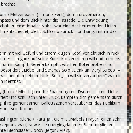
 brachte.
lomo Metzenbaum (Timon / Ferit), dem introvertierten,
ass und dem Blick hinter die Fassade. Die Entwicklung
chaft zu emotionaler Nähe- war eine der berührenden Linien
 entscheidet, bleibt Schlomo zurück – und singt mit ihr das
erin mit viel Gefühl und einem klugen Kopf, verliebt sich in Nick
, der sich ganz auf seine Kunst konzentrieren will und nicht ins
a für ihn kämpft. Serena kämpft zwischen Rollenproben und
 besonders „Liebe“ und Serenas Solo „Denk an Meryl Streep“ –
wischen den beiden. Nicks Solo „Ich will sie verzaubern“ war ein
 Identität.
ly (Lotta / Minelle) und für Spannung und Dynamik – und Liebe.
lentiert und schulisch unter Druck, kämpfen sich gemeinsam durch
g. Ihre gemeinsamen Ballettszenen verzauberten das Publikum
yrone sein Können.
ington (Elena / Natalija), die mit „Mabel’s Prayer“ einen sehr
stakzeptanz warf, sowie die energiegeladenen Bandmitglieder
unte Blechbläser Goody (Jegor / Alex).