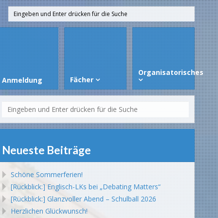
Organisatorisches
Fächer
Anmeldung
Neueste Beiträge
Schöne Sommerferien!
[Rückblick:] Englisch-LKs bei „Debating Matters“
[Rückblick:] Glanzvoller Abend – Schulball 2026
Herzlichen Glückwunsch!