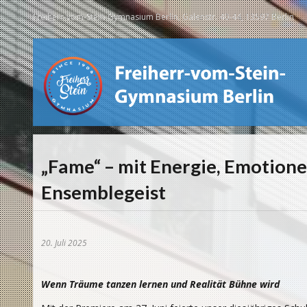
Freiherr-vom-Stein-Gymnasium Berlin, Galenstr. 40-44, 13597 Berlin
„Fame“ – mit Energie, Emotion
Ensemblegeist
20. Juli 2025
Wenn Träume tanzen lernen und Realität Bühne wird