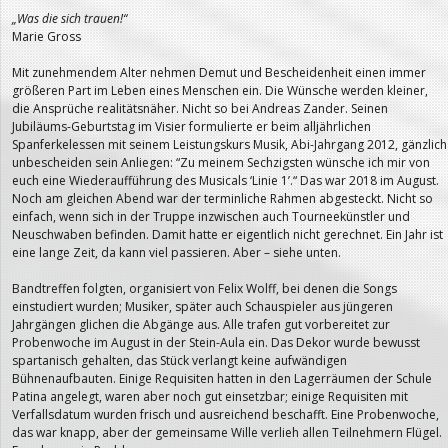
„Was die sich trauen!“
Marie Gross
Mit zunehmendem Alter nehmen Demut und Bescheidenheit einen immer
größeren Part im Leben eines Menschen ein. Die Wünsche werden kleiner,
die Ansprüche realitätsnäher. Nicht so bei Andreas Zander. Seinen
Jubiläums-Geburtstag im Visier formulierte er beim alljährlichen
Spanferkelessen mit seinem Leistungskurs Musik, Abi-Jahrgang 2012, gänzlich
unbescheiden sein Anliegen: “Zu meinem Sechzigsten wünsche ich mir von
euch eine Wiederaufführung des Musicals ‘Linie 1’.“ Das war 2018 im August.
Noch am gleichen Abend war der terminliche Rahmen abgesteckt. Nicht so
einfach, wenn sich in der Truppe inzwischen auch Tourneekünstler und
Neuschwaben befinden. Damit hatte er eigentlich nicht gerechnet. Ein Jahr ist
eine lange Zeit, da kann viel passieren. Aber – siehe unten.
Bandtreffen folgten, organisiert von Felix Wolff, bei denen die Songs
einstudiert wurden; Musiker, später auch Schauspieler aus jüngeren
Jahrgängen glichen die Abgänge aus. Alle trafen gut vorbereitet zur
Probenwoche im August in der Stein-Aula ein. Das Dekor wurde bewusst
spartanisch gehalten, das Stück verlangt keine aufwändigen
Bühnenaufbauten. Einige Requisiten hatten in den Lagerräumen der Schule
Patina angelegt, waren aber noch gut einsetzbar; einige Requisiten mit
Verfallsdatum wurden frisch und ausreichend beschafft. Eine Probenwoche,
das war knapp, aber der gemeinsame Wille verlieh allen Teilnehmern Flügel.