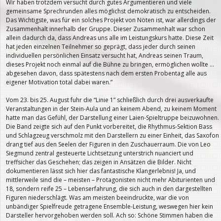
Wir haben trotzdem versucht durch gutes Argumentieren und viele
gemeinsame Sprechrunden alles möglichst demokratisch zu entscheiden.
Das Wichtigste, was für ein solches Projekt von Nöten ist, war allerdings der
Zusammenhalt innerhalb der Gruppe. Dieser Zusammenhalt war schon
allein dadurch da, dass Andreas uns alle im Leistungskurs hatte. Diese Zeit
hat jeden einzelnen Teilnehmer so geprägt, dass jeder durch seinen
individuellen persönlichen Einsatz versucht hat, Andreas seinen Traum,
dieses Projekt noch einmal auf die Bühne zu bringen, ermöglichen wollte …
abgesehen davon, dass spätestens nach dem ersten Probentag alle aus
eigener Motivation total dabei waren.”
Vom 23. bis 25. August fuhr die “Linie 1” schließlich durch drei ausverkaufte
Veranstaltungen in der Stein-Aula und an keinem Abend, zu keinem Moment
hatte man das Gefühl, der Darstellung einer Laien-Spieltruppe beizuwohnen.
Die Band zeigte sich auf den Punkt vorbereitet, die Rhythmus-Sektion Bass
und Schlagzeug verschmolz mit den Darstellern zu einer Einheit, das Saxofon
drang tief aus den Seelen der Figuren in den Zuschauerraum. Die von Leo
Siegmund zentral gesteuerte Lichtsetzung unterstrich nuanciert und
treffsicher das Geschehen; das zeigen in Ansätzen die Bilder. Nicht
dokumentieren lässt sich hier das fantastische Klangerlebnis! Ja, und
mittlerweile sind die – meisten – Protagonisten nicht mehr Abiturienten und
18, sondern reife 25 – Lebenserfahrung, die sich auch in den dargestellten
Figuren niederschlägt. Was am meisten beeindruckte, war die von
unbändiger Spielfreude getragene Ensemble-Leistung, weswegen hier kein
Darsteller hervorgehoben werden soll. Ach so: Schöne Stimmen haben die