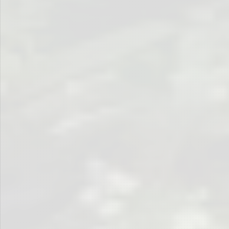
Mal wieder zu knapp
Es war immer so
Zurückbleiben
Und warten