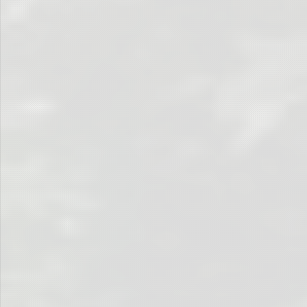
Die Tür schnappt zu
Der Zug fährt ab
Zurückbleiben