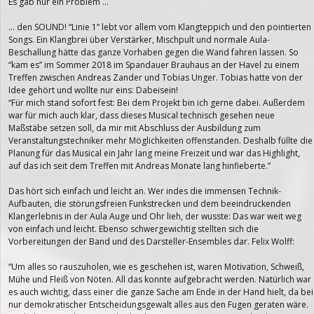
Es gab nur ein Problem …
… den SOUND! “Linie 1” lebt vor allem vom Klangteppich und den pointierten
Songs. Ein Klangbrei über Verstärker, Mischpult und normale Aula-
Beschallung hätte das ganze Vorhaben gegen die Wand fahren lassen. So
“kam es” im Sommer 2018 im Spandauer Brauhaus an der Havel zu einem
Treffen zwischen Andreas Zander und Tobias Unger. Tobias hatte von der
Idee gehört und wollte nur eins: Dabeisein!
“Für mich stand sofort fest: Bei dem Projekt bin ich gerne dabei. Außerdem
war für mich auch klar, dass dieses Musical technisch gesehen neue
Maßstäbe setzen soll, da mir mit Abschluss der Ausbildung zum
Veranstaltungstechniker mehr Möglichkeiten offenstanden. Deshalb füllte die
Planung für das Musical ein Jahr lang meine Freizeit und war das Highlight,
auf das ich seit dem Treffen mit Andreas Monate lang hinfieberte.”
Das hört sich einfach und leicht an. Wer indes die immensen Technik-
Aufbauten, die störungsfreien Funkstrecken und dem beeindruckenden
Klangerlebnis in der Aula Auge und Ohr lieh, der wusste: Das war weit weg
von einfach und leicht. Ebenso schwergewichtig stellten sich die
Vorbereitungen der Band und des Darsteller-Ensembles dar. Felix Wolff:
“Um alles so rauszuholen, wie es geschehen ist, waren Motivation, Schweiß,
Mühe und Fleiß von Nöten. All das konnte aufgebracht werden. Natürlich war
es auch wichtig, dass einer die ganze Sache am Ende in der Hand hielt, da bei
nur demokratischer Entscheidungsgewalt alles aus den Fugen geraten wäre.