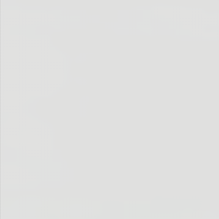
Was ist ein Sonnenstrahl gegen das Mondlicht?
Ein Arschtritt gegen dein Gesicht …
Tag ich hasse dich
Ich verfluche dich