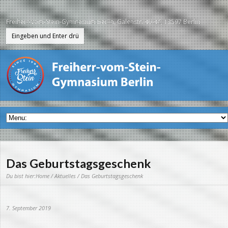
Freiherr-vom-Stein-Gymnasium Berlin, Galenstr. 40-44, 13597 Berlin
Das Geburtstagsgeschenk
Du bist hier:
Home
/
Aktuelles
/ Das Geburtstagsgeschenk
7. September 2019