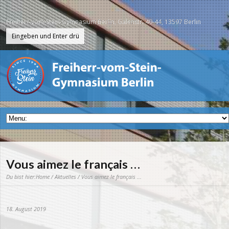
Freiherr-vom-Stein-Gymnasium Berlin, Galenstr. 40-44, 13597 Berlin
Vous aimez le français …
Du bist hier:
Home
/
Aktuelles
/ Vous aimez le français ...
18. August 2019