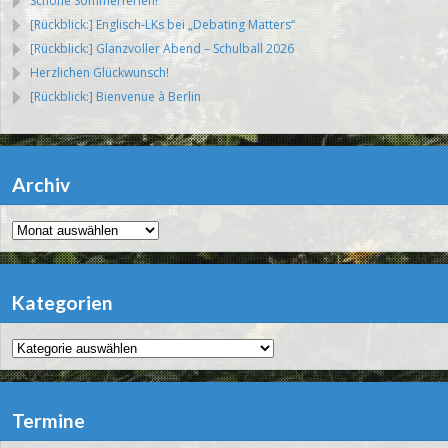
Schöne Sommerferien!
[Rückblick:] Englisch-LKs bei „Debating Matters“
[Rückblick:] Glanzvoller Abend – Schulball 2026
Herzlichen Glückwunsch!
[Rückblick:] Bienvenue à Berlin
Archiv
Archiv
Kategorien
Kategorien
Termine