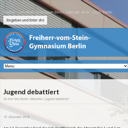
Freiherr-vom-Stein-Gymnasium Berlin, Galenstr. 40-44, 13597 Berlin
Jugend debattiert
Du bist hier:
Home
/
Aktuelles
/ Jugend debattiert
18. Dezember 2016