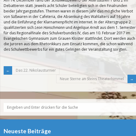
Am 14. Dezember fand der Schulwettbewerb der Altersstufen 1 und 2 im
Debattieren statt. Jeweils acht Schüler beteiligten sich in den Finalrunden
beider Jahrgangsstufen. Themen waren in diesem Jahr das mögliche Verbot
von Süßwaren in der Cafeteria, die Absenkung des Wahlalters auf 16 Jahre
und die Einführung der Klarnamenpflicht im Internet. In der Altersgruppe 2
qualifizierten sich
Leon Hanschmann
und
Angelique Arndt
aus dem 1. Semester
für das Regionalfinale des Schulverbundes IV, das am 10. Februar 2017 im
Evangelischen Gymnasium zum Grauen Kloster stattfindet. Dort werden auch
die Juroren aus dem Rhetorikkurs zum Einsatz kommen, die schon während
des Schulwettbewerbs für ein gutes Gelingen der Veranstaltung sorgten.
Das 22. Nikolausturnier
Neue Sterne an Steins Theaterhimmel
Neueste Beiträge