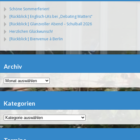
Schöne Sommerferien!
[Rückblick:] Englisch-LKs bei „Debating Matters“
[Rückblick:] Glanzvoller Abend – Schulball 2026
Herzlichen Glückwunsch!
[Rückblick:] Bienvenue à Berlin
Archiv
Archiv
Kategorien
Kategorien