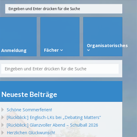
Organisatorisches
Fächer
Anmeldung
Neueste Beiträge
Schöne Sommerferien!
[Rückblick:] Englisch-LKs bei „Debating Matters“
[Rückblick:] Glanzvoller Abend – Schulball 2026
Herzlichen Glückwunsch!