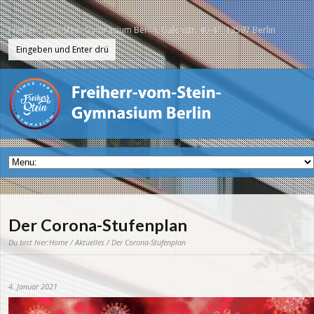
Freiherr-vom-Stein-Gymnasium Berlin, Galenstr. 40-44, 13597 Berlin
Der Corona-Stufenplan
Du bist hier:
Home
/
Aktuelles
/ Der Corona-Stufenplan
4. Januar 2021