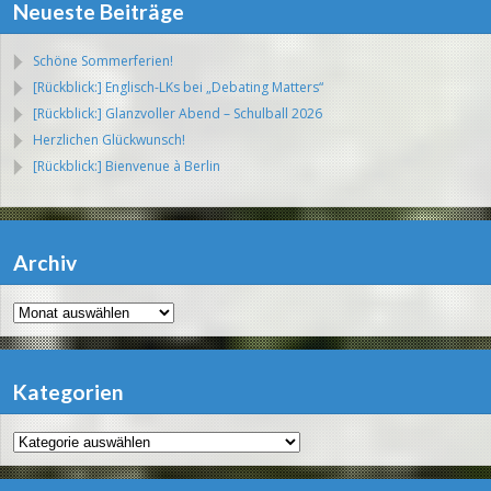
Neueste Beiträge
Schöne Sommerferien!
[Rückblick:] Englisch-LKs bei „Debating Matters“
[Rückblick:] Glanzvoller Abend – Schulball 2026
Herzlichen Glückwunsch!
[Rückblick:] Bienvenue à Berlin
Archiv
Archiv
Kategorien
Kategorien