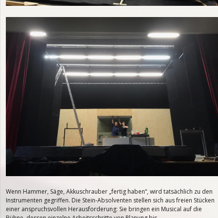
Wenn Hammer, Säge, Akkuschrauber „fertig haben“, wird tatsächlich zu den
Instrumenten gegriffen. Die Stein-Absolventen stellen sich aus freien Stücken
einer anspruchsvollen Herausforderung: Sie bringen ein Musical auf die
Bühne, dessen einzelne Arbeitsschritte von Planung bis