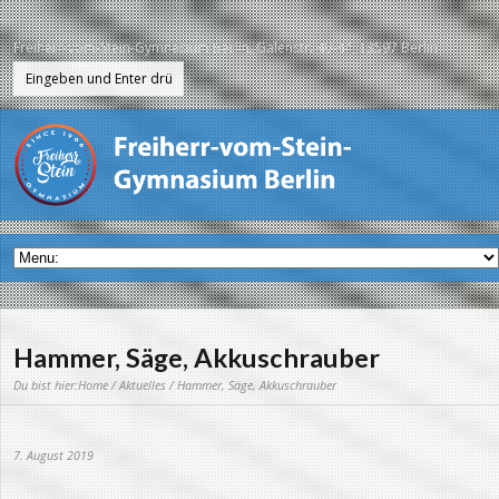
Freiherr-vom-Stein-Gymnasium Berlin, Galenstr. 40-44, 13597 Berlin
Hammer, Säge, Akkuschrauber
Du bist hier:
Home
/
Aktuelles
/ Hammer, Säge, Akkuschrauber
7. August 2019