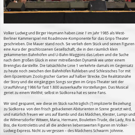
Volker Ludwig und Birger Heymann haben
Linie 1
im Jahr 1985 als West-
Berliner Kammerspiel mit Roadmovie-Komponente für das Grips-Theater
geschrieben. Die Mauer stand noch. Sie verlieh dem Stück und seinen Figuren
eine Aura der geschlossenen Gesellschaft, die in den räumlich klein
gekammerten Bahnhöfen und U-Bahn-Waggons das Leben und die Suche
nach dem großen Glück in einer mitreißenden Dynamik wie unter einem
Brennglas darstellte. Die tatsächliche Linie 1 verkehrte damals im Gegensatz
zu heute noch zwischen den Bahnhöfen Ruhleben und Schlesisches Tor mit
dem Epizentrum Zoologischer Garten auf halber Strecke. Die Realitätsnähe
der Story und die eingängigen Songs sorgten im Grips-Theater seit der
Uraufführung 1986 für fast 1.800 ausverkaufte Vorstellungen. Das Musical
geriet zu einem Welthit; selbst in Südkorea hat es seine Fans.
Wir sind gespannt, wie diese im Stück nachträglich (?) implizierte Beziehung
zu Südkorea von den frisch gebackenen Abiturienten in Szene gesetzt wird,
und natürlich freuen wir uns auf Bambi und das Mädchen, Kleister, Lumpi und
die Wilmersdorfer Witwen, Maria, Hermann, Bouletten-Trude, die Lady, Risi &
Bisi, die Kontrolettis und all die anderen liebenswerten Figuren im Volker-
Ludwig-Express. Nicht zu vergessen – des Mädchens Schwarm: Johnnie.