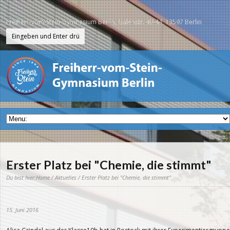
Freiherr-vom-Stein-Gymnasium Berlin, Galenstr. 40-44, 13597 Berlin
Erster Platz bei "Chemie, die stimmt"
Du bist hier:
Home
/
Aktuelles
/ Erster Platz bei "Chemie, die stimmt"
15. Juni 2016