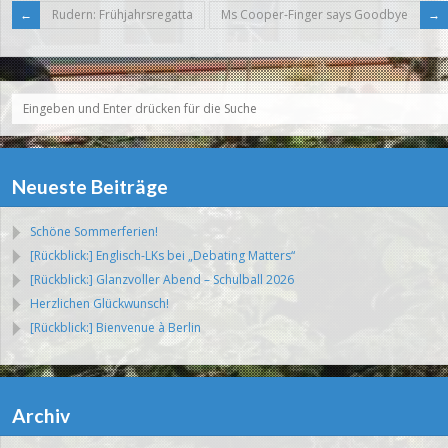
Rudern: Frühjahrsregatta
Ms Cooper-Finger says Goodbye
Neueste Beiträge
Schöne Sommerferien!
[Rückblick:] Englisch-LKs bei „Debating Matters“
[Rückblick:] Glanzvoller Abend – Schulball 2026
Herzlichen Glückwunsch!
[Rückblick:] Bienvenue à Berlin
Archiv